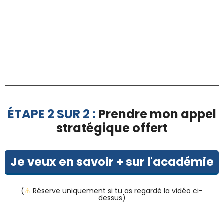
i
l
é
ÉTAPE 2 SUR 2 :
Prendre mon appel
stratégique offert
Je veux en savoir + sur l'académie
(
⚠️
Réserve uniquement si tu as regardé la vidéo ci-
dessus)